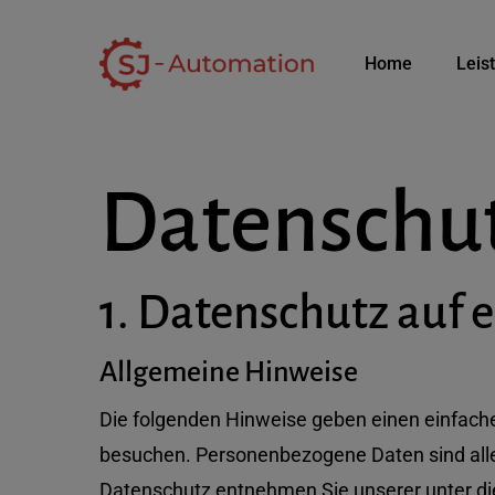
Skip
to
Home
Leis
main
content
Datenschut
1. Datenschutz auf e
Allgemeine Hinweise
Die folgenden Hinweise geben einen einfach
besuchen. Personenbezogene Daten sind alle 
Datenschutz entnehmen Sie unserer unter di