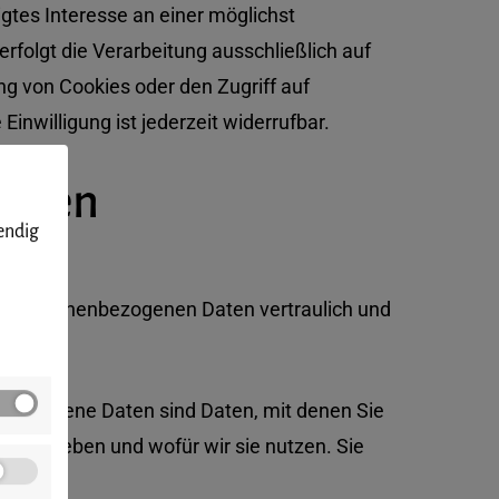
igtes Interesse an einer möglichst
rfolgt die Verarbeitung ausschließlich auf
ng von Cookies oder den Zugriff auf
inwilligung ist jederzeit widerrufbar.
ionen
endig
hre personenbezogenen Daten vertraulich und
bezogene Daten sind Daten, mit denen Sie
wir erheben und wofür wir sie nutzen. Sie