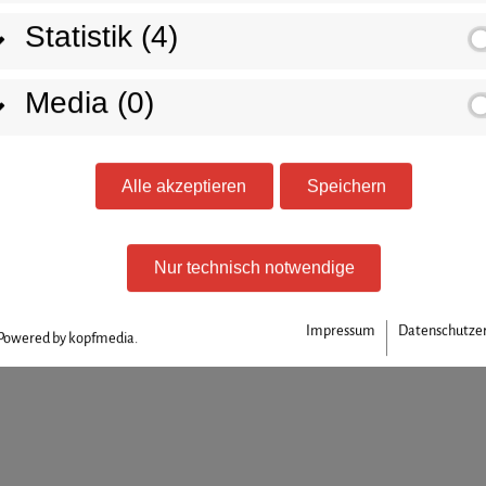
Statistik (4)
gung im Internet (z. B. bei der Kommunikation per E-Mail
durch Dritte ist nicht möglich.
Media (0)
lle
Alle akzeptieren
Speichern
eitung auf dieser Website ist:
Nur technisch notwendige
Impressum
Datenschutze
Powered by kopfmedia.