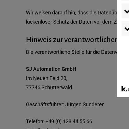
Wir weisen darauf hin, dass die Datenübertra
lückenloser Schutz der Daten vor dem Zugriff 
Hinweis zur verantwortlichen Ste
Die verantwortliche Stelle für die Datenverarb
SJ Automation GmbH
Im Neuen Feld 20,
77746 Schutterwald
Geschäftsführer: Jürgen Sunderer
Telefon: +49 (0) 123 44 55 66